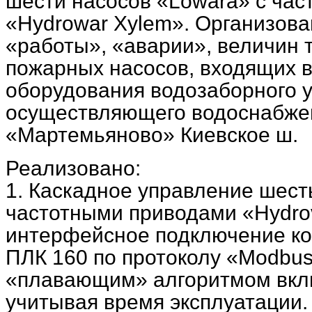
шести насосов «Lowara» c ча
«Hydrowar Xylem». Организова
«работы», «аварии», величин т
пожарных насосов, входящих в
оборудования водозаборного у
осуществляющего водоснабже
«Мартемьяново» Киевское ш.
Реализовано:
1. Каскадное управление шест
частотными приводами «Hydro
интерфейсное подключение к
ПЛК 160 по протоколу «Modbu
«плавающим» алгоритмом вкл
учитывая время эксплуатации.